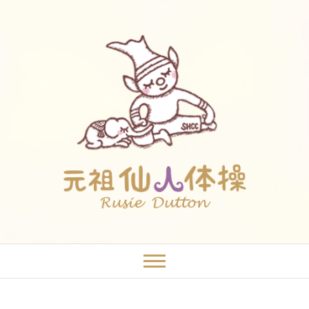
Skip
to
content
元祖仙人体操~Rusie
タイ発祥の神秘的な健康法
Dutton~